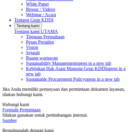
White Paper
Brosur / Videos
Webinar / Acara
Tentang Grup KDDI
Tentang kami
Tentang kami
UTAMA
Tinjauan Perusahaan
Pesan Presiden
Vision
Sejarah
Ruang wartawan
Sustainability Management
opens in a new tab
Kebijakan Hak Asasi Manusia Grup KDDI
opens in a
new tab
Sustainable Procurement Policy
opens in a new tab
Jika Anda memiliki pertanyaan dan permintaan dokumen layanan,
silakan hubungi kami.
Hubungi kami
Formulir Permintaan
Silakan gunakan untuk pertimbangan internal.
Sumber
Bergabunglah dengan kami