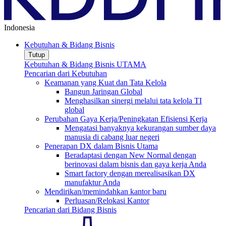
Indonesia
Kebutuhan & Bidang Bisnis
Tutup
Kebutuhan & Bidang Bisnis UTAMA
Pencarian dari Kebutuhan
Keamanan yang Kuat dan Tata Kelola
Bangun Jaringan Global
Menghasilkan sinergi melalui tata kelola TI
global
Perubahan Gaya Kerja/Peningkatan Efisiensi Kerja
Mengatasi banyaknya kekurangan sumber daya
manusia di cabang luar negeri
Penerapan DX dalam Bisnis Utama
Beradaptasi dengan New Normal dengan
berinovasi dalam bisnis dan gaya kerja Anda
Smart factory dengan merealisasikan DX
manufaktur Anda
Mendirikan/memindahkan kantor baru
Perluasan/Relokasi Kantor
Pencarian dari Bidang Bisnis