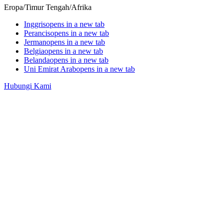
Eropa/Timur Tengah/Afrika
Inggris
opens in a new tab
Perancis
opens in a new tab
Jerman
opens in a new tab
Belgia
opens in a new tab
Belanda
opens in a new tab
Uni Emirat Arab
opens in a new tab
Hubungi Kami