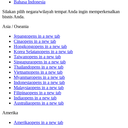
Bahasa Indonesia
Silakan pilih negara/wilayah tempat Anda ingin memperkenalkan
bisnis Anda.
Asia / Oseania
Jepang
opens in a new tab
Cina
opens in a new tab
Hongkong
opens in a new tab
Korea Selatan
opens in a new tab
Taiwan
opens in a new tab
Singapura
opens in a new tab
Thailand
opens in a new tab
Vietnam
opens in a new tab
Myanmar
opens in a new tab
Indonesia
opens in a new tab
Malaysia
opens in a new tab
Filipina
opens in a new tab
India
opens in a new tab
Australia
opens in a new tab
Amerika
Amerika
opens in a new tab