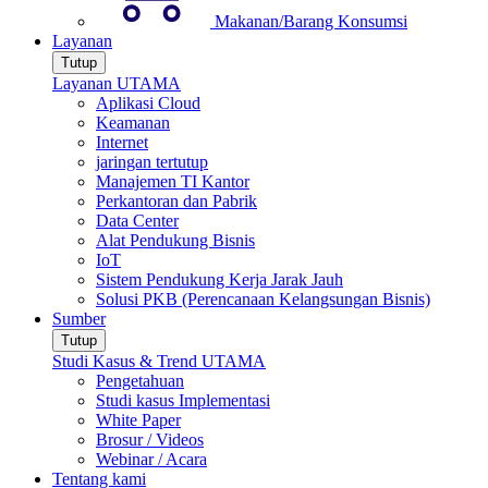
Makanan/Barang Konsumsi
Layanan
Tutup
Layanan UTAMA
Aplikasi Cloud
Keamanan
Internet
jaringan tertutup
Manajemen TI Kantor
Perkantoran dan Pabrik
Data Center
Alat Pendukung Bisnis
IoT
Sistem Pendukung Kerja Jarak Jauh
Solusi PKB (Perencanaan Kelangsungan Bisnis)
Sumber
Tutup
Studi Kasus & Trend UTAMA
Pengetahuan
Studi kasus Implementasi
White Paper
Brosur / Videos
Webinar / Acara
Tentang kami