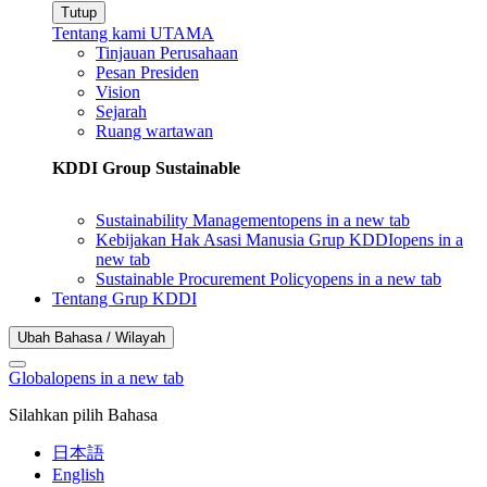
Tutup
Tentang kami UTAMA
Tinjauan Perusahaan
Pesan Presiden
Vision
Sejarah
Ruang wartawan
KDDI Group Sustainable
Sustainability Management
opens in a new tab
Kebijakan Hak Asasi Manusia Grup KDDI
opens in a
new tab
Sustainable Procurement Policy
opens in a new tab
Tentang Grup KDDI
Ubah Bahasa / Wilayah
Global
opens in a new tab
Silahkan pilih Bahasa
日本語
English