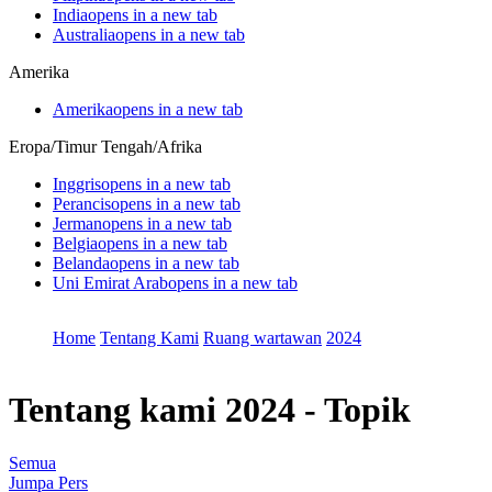
India
opens in a new tab
Australia
opens in a new tab
Amerika
Amerika
opens in a new tab
Eropa/Timur Tengah/Afrika
Inggris
opens in a new tab
Perancis
opens in a new tab
Jerman
opens in a new tab
Belgia
opens in a new tab
Belanda
opens in a new tab
Uni Emirat Arab
opens in a new tab
Home
Tentang Kami
Ruang wartawan
2024
Tentang kami
2024 - Topik
Semua
Jumpa Pers