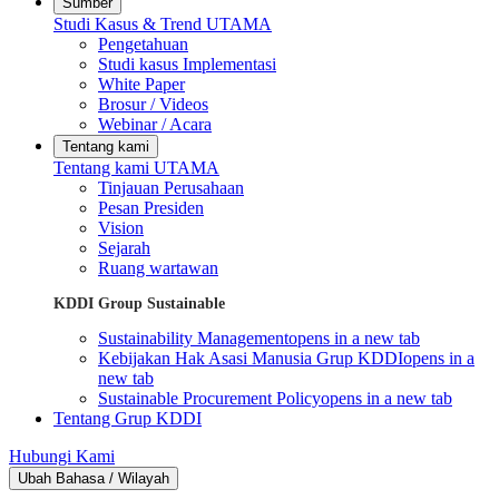
Sumber
Studi Kasus & Trend UTAMA
Pengetahuan
Studi kasus Implementasi
White Paper
Brosur / Videos
Webinar / Acara
Tentang kami
Tentang kami UTAMA
Tinjauan Perusahaan
Pesan Presiden
Vision
Sejarah
Ruang wartawan
KDDI Group Sustainable
Sustainability Management
opens in a new tab
Kebijakan Hak Asasi Manusia Grup KDDI
opens in a
new tab
Sustainable Procurement Policy
opens in a new tab
Tentang Grup KDDI
Hubungi Kami
Ubah Bahasa / Wilayah