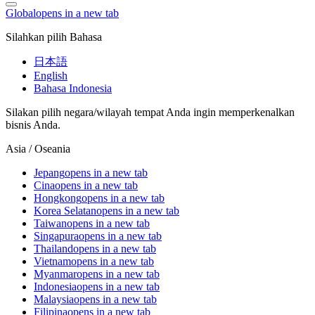
Global
opens in a new tab
Silahkan pilih Bahasa
日本語
English
Bahasa Indonesia
Silakan pilih negara/wilayah tempat Anda ingin memperkenalkan
bisnis Anda.
Asia / Oseania
Jepang
opens in a new tab
Cina
opens in a new tab
Hongkong
opens in a new tab
Korea Selatan
opens in a new tab
Taiwan
opens in a new tab
Singapura
opens in a new tab
Thailand
opens in a new tab
Vietnam
opens in a new tab
Myanmar
opens in a new tab
Indonesia
opens in a new tab
Malaysia
opens in a new tab
Filipina
opens in a new tab