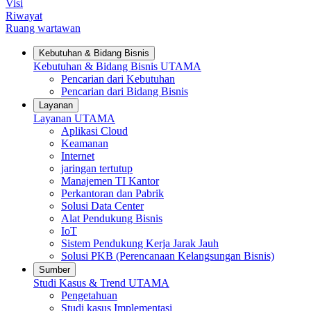
Visi
Riwayat
Ruang wartawan
Kebutuhan & Bidang Bisnis
Kebutuhan & Bidang Bisnis
UTAMA
Pencarian dari Kebutuhan
Pencarian dari Bidang Bisnis
Layanan
Layanan
UTAMA
Aplikasi Cloud
Keamanan
Internet
jaringan tertutup
Manajemen TI Kantor
Perkantoran dan Pabrik
Solusi Data Center
Alat Pendukung Bisnis
IoT
Sistem Pendukung Kerja Jarak Jauh
Solusi PKB (Perencanaan Kelangsungan Bisnis)
Sumber
Studi Kasus & Trend
UTAMA
Pengetahuan
Studi kasus Implementasi