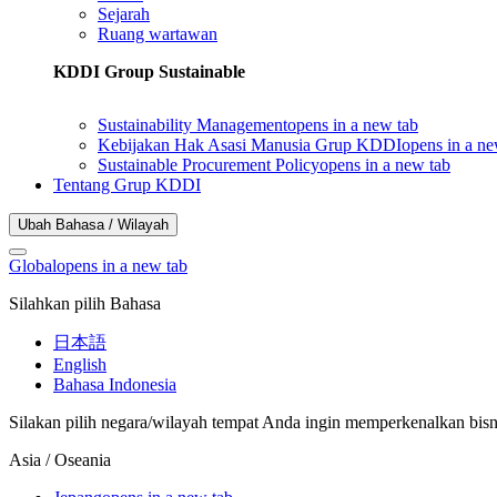
Sejarah
Ruang wartawan
KDDI Group Sustainable
Sustainability Management
opens in a new tab
Kebijakan Hak Asasi Manusia Grup KDDI
opens in a ne
Sustainable Procurement Policy
opens in a new tab
Tentang Grup KDDI
Ubah Bahasa / Wilayah
Global
opens in a new tab
Silahkan pilih Bahasa
日本語
English
Bahasa Indonesia
Silakan pilih negara/wilayah tempat Anda ingin memperkenalkan bisn
Asia / Oseania