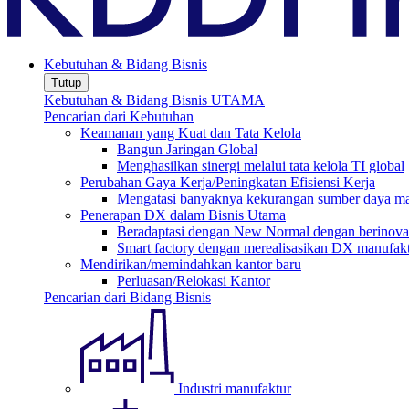
Kebutuhan & Bidang Bisnis
Tutup
Kebutuhan & Bidang Bisnis UTAMA
Pencarian dari Kebutuhan
Keamanan yang Kuat dan Tata Kelola
Bangun Jaringan Global
Menghasilkan sinergi melalui tata kelola TI global
Perubahan Gaya Kerja/Peningkatan Efisiensi Kerja
Mengatasi banyaknya kekurangan sumber daya man
Penerapan DX dalam Bisnis Utama
Beradaptasi dengan New Normal dengan berinovas
Smart factory dengan merealisasikan DX manufak
Mendirikan/memindahkan kantor baru
Perluasan/Relokasi Kantor
Pencarian dari Bidang Bisnis
Industri manufaktur