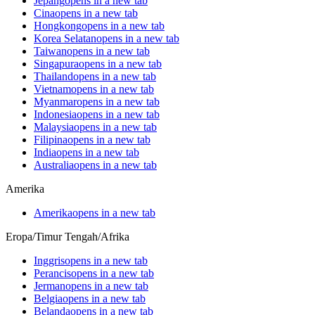
Jepang
opens in a new tab
Cina
opens in a new tab
Hongkong
opens in a new tab
Korea Selatan
opens in a new tab
Taiwan
opens in a new tab
Singapura
opens in a new tab
Thailand
opens in a new tab
Vietnam
opens in a new tab
Myanmar
opens in a new tab
Indonesia
opens in a new tab
Malaysia
opens in a new tab
Filipina
opens in a new tab
India
opens in a new tab
Australia
opens in a new tab
Amerika
Amerika
opens in a new tab
Eropa/Timur Tengah/Afrika
Inggris
opens in a new tab
Perancis
opens in a new tab
Jerman
opens in a new tab
Belgia
opens in a new tab
Belanda
opens in a new tab