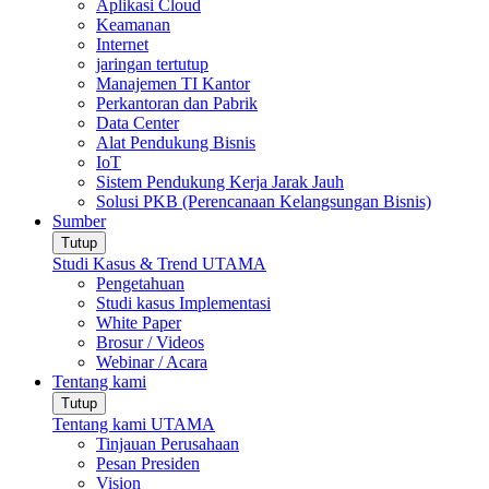
Aplikasi Cloud
Keamanan
Internet
jaringan tertutup
Manajemen TI Kantor
Perkantoran dan Pabrik
Data Center
Alat Pendukung Bisnis
IoT
Sistem Pendukung Kerja Jarak Jauh
Solusi PKB (Perencanaan Kelangsungan Bisnis)
Sumber
Tutup
Studi Kasus & Trend UTAMA
Pengetahuan
Studi kasus Implementasi
White Paper
Brosur / Videos
Webinar / Acara
Tentang kami
Tutup
Tentang kami UTAMA
Tinjauan Perusahaan
Pesan Presiden
Vision