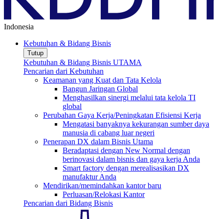
Indonesia
Kebutuhan & Bidang Bisnis
Tutup
Kebutuhan & Bidang Bisnis UTAMA
Pencarian dari Kebutuhan
Keamanan yang Kuat dan Tata Kelola
Bangun Jaringan Global
Menghasilkan sinergi melalui tata kelola TI
global
Perubahan Gaya Kerja/Peningkatan Efisiensi Kerja
Mengatasi banyaknya kekurangan sumber daya
manusia di cabang luar negeri
Penerapan DX dalam Bisnis Utama
Beradaptasi dengan New Normal dengan
berinovasi dalam bisnis dan gaya kerja Anda
Smart factory dengan merealisasikan DX
manufaktur Anda
Mendirikan/memindahkan kantor baru
Perluasan/Relokasi Kantor
Pencarian dari Bidang Bisnis