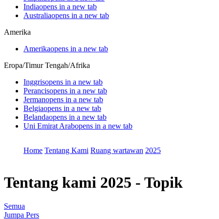
India
opens in a new tab
Australia
opens in a new tab
Amerika
Amerika
opens in a new tab
Eropa/Timur Tengah/Afrika
Inggris
opens in a new tab
Perancis
opens in a new tab
Jerman
opens in a new tab
Belgia
opens in a new tab
Belanda
opens in a new tab
Uni Emirat Arab
opens in a new tab
Home
Tentang Kami
Ruang wartawan
2025
Tentang kami
2025 - Topik
Semua
Jumpa Pers