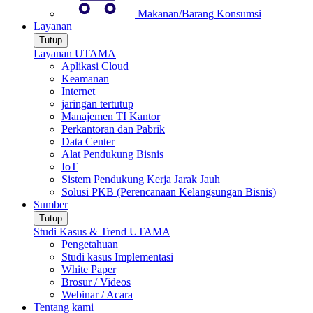
Makanan/Barang Konsumsi
Layanan
Tutup
Layanan UTAMA
Aplikasi Cloud
Keamanan
Internet
jaringan tertutup
Manajemen TI Kantor
Perkantoran dan Pabrik
Data Center
Alat Pendukung Bisnis
IoT
Sistem Pendukung Kerja Jarak Jauh
Solusi PKB (Perencanaan Kelangsungan Bisnis)
Sumber
Tutup
Studi Kasus & Trend UTAMA
Pengetahuan
Studi kasus Implementasi
White Paper
Brosur / Videos
Webinar / Acara
Tentang kami