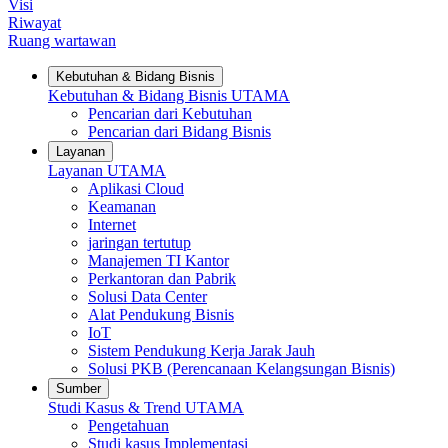
Visi
Riwayat
Ruang wartawan
Kebutuhan & Bidang Bisnis
Kebutuhan & Bidang Bisnis
UTAMA
Pencarian dari Kebutuhan
Pencarian dari Bidang Bisnis
Layanan
Layanan
UTAMA
Aplikasi Cloud
Keamanan
Internet
jaringan tertutup
Manajemen TI Kantor
Perkantoran dan Pabrik
Solusi Data Center
Alat Pendukung Bisnis
IoT
Sistem Pendukung Kerja Jarak Jauh
Solusi PKB (Perencanaan Kelangsungan Bisnis)
Sumber
Studi Kasus & Trend
UTAMA
Pengetahuan
Studi kasus Implementasi