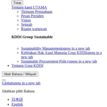
Tutup
Tentang kami UTAMA
Tinjauan Perusahaan
Pesan Presiden
Vision
Sejarah
Ruang wartawan
KDDI Group Sustainable
Sustainability Management
opens in a new tab
Kebijakan Hak Asasi Manusia Grup KDDI
opens in a
new tab
Sustainable Procurement Policy
opens in a new tab
Tentang Grup KDDI
Ubah Bahasa / Wilayah
Global
opens in a new tab
Silahkan pilih Bahasa
日本語
English