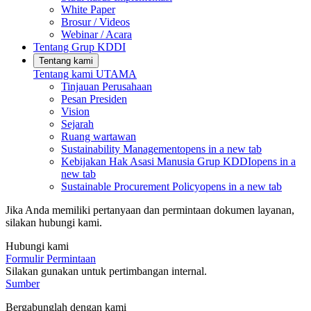
White Paper
Brosur / Videos
Webinar / Acara
Tentang Grup KDDI
Tentang kami
Tentang kami
UTAMA
Tinjauan Perusahaan
Pesan Presiden
Vision
Sejarah
Ruang wartawan
Sustainability Management
opens in a new tab
Kebijakan Hak Asasi Manusia Grup KDDI
opens in a
new tab
Sustainable Procurement Policy
opens in a new tab
Jika Anda memiliki pertanyaan dan permintaan dokumen layanan,
silakan hubungi kami.
Hubungi kami
Formulir Permintaan
Silakan gunakan untuk pertimbangan internal.
Sumber
Bergabunglah dengan kami