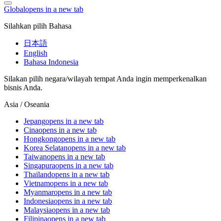
Global
opens in a new tab
Silahkan pilih Bahasa
日本語
English
Bahasa Indonesia
Silakan pilih negara/wilayah tempat Anda ingin memperkenalkan
bisnis Anda.
Asia / Oseania
Jepang
opens in a new tab
Cina
opens in a new tab
Hongkong
opens in a new tab
Korea Selatan
opens in a new tab
Taiwan
opens in a new tab
Singapura
opens in a new tab
Thailand
opens in a new tab
Vietnam
opens in a new tab
Myanmar
opens in a new tab
Indonesia
opens in a new tab
Malaysia
opens in a new tab
Filipina
opens in a new tab