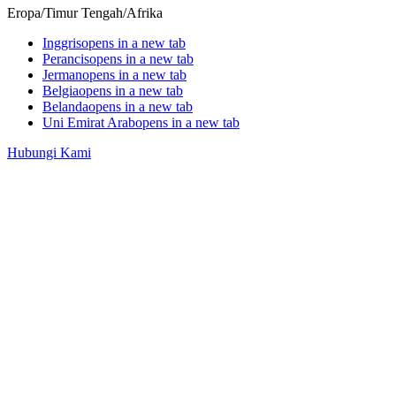
Eropa/Timur Tengah/Afrika
Inggris
opens in a new tab
Perancis
opens in a new tab
Jerman
opens in a new tab
Belgia
opens in a new tab
Belanda
opens in a new tab
Uni Emirat Arab
opens in a new tab
Hubungi Kami