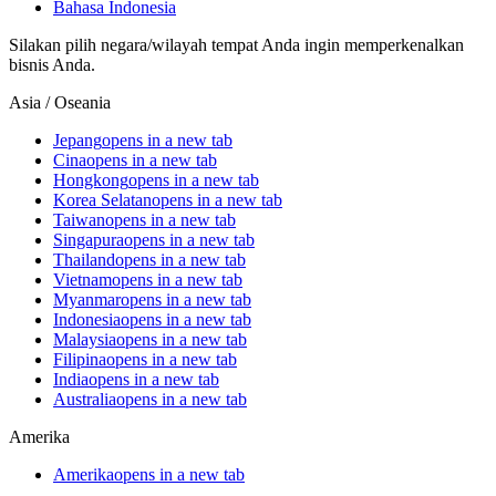
Bahasa Indonesia
Silakan pilih negara/wilayah tempat Anda ingin memperkenalkan
bisnis Anda.
Asia / Oseania
Jepang
opens in a new tab
Cina
opens in a new tab
Hongkong
opens in a new tab
Korea Selatan
opens in a new tab
Taiwan
opens in a new tab
Singapura
opens in a new tab
Thailand
opens in a new tab
Vietnam
opens in a new tab
Myanmar
opens in a new tab
Indonesia
opens in a new tab
Malaysia
opens in a new tab
Filipina
opens in a new tab
India
opens in a new tab
Australia
opens in a new tab
Amerika
Amerika
opens in a new tab