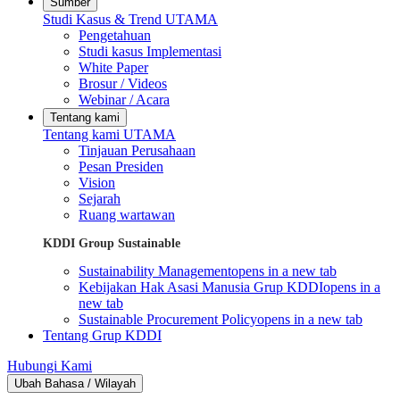
Sumber
Studi Kasus & Trend UTAMA
Pengetahuan
Studi kasus Implementasi
White Paper
Brosur / Videos
Webinar / Acara
Tentang kami
Tentang kami UTAMA
Tinjauan Perusahaan
Pesan Presiden
Vision
Sejarah
Ruang wartawan
KDDI Group Sustainable
Sustainability Management
opens in a new tab
Kebijakan Hak Asasi Manusia Grup KDDI
opens in a
new tab
Sustainable Procurement Policy
opens in a new tab
Tentang Grup KDDI
Hubungi Kami
Ubah Bahasa / Wilayah