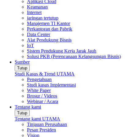
Aplikasi Cloud
Keamanan
Internet
jaringan tertutup
Manajemen TI Kantor
Perkantoran dan Pabrik
Data Center
Alat Pendukung Bisnis
IoT
Sistem Pendukung Kerja Jarak Jauh
Solusi PKB (Perencanaan Kelangsungan Bisnis)
Sumber
Tutup
Studi Kasus & Trend UTAMA
Pengetahuan
Studi kasus Implementasi
White Paper
Brosur / Videos
Webinar / Acara
Tentang kami
Tutup
Tentang kami UTAMA
Tinjauan Perusahaan
Pesan Presiden
Vision