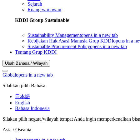
Sejarah
Ruang wartawan
KDDI Group Sustainable
Sustainability Management
opens in a new tab
Kebijakan Hak Asasi Manusia Grup KDDI
opens in a ne
Sustainable Procurement Policy
opens in a new tab
Tentang Grup KDDI
Ubah Bahasa / Wilayah
Global
opens in a new tab
Silahkan pilih Bahasa
日本語
English
Bahasa Indonesia
Silakan pilih negara/wilayah tempat Anda ingin memperkenalkan bisn
Asia / Oseania