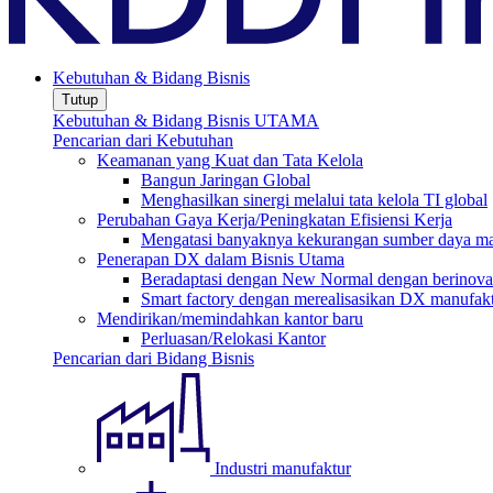
Kebutuhan & Bidang Bisnis
Tutup
Kebutuhan & Bidang Bisnis UTAMA
Pencarian dari Kebutuhan
Keamanan yang Kuat dan Tata Kelola
Bangun Jaringan Global
Menghasilkan sinergi melalui tata kelola TI global
Perubahan Gaya Kerja/Peningkatan Efisiensi Kerja
Mengatasi banyaknya kekurangan sumber daya man
Penerapan DX dalam Bisnis Utama
Beradaptasi dengan New Normal dengan berinovas
Smart factory dengan merealisasikan DX manufak
Mendirikan/memindahkan kantor baru
Perluasan/Relokasi Kantor
Pencarian dari Bidang Bisnis
Industri manufaktur