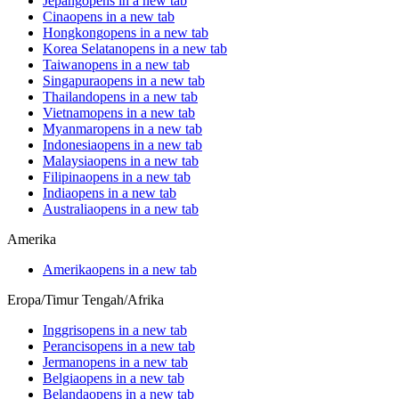
Jepang
opens in a new tab
Cina
opens in a new tab
Hongkong
opens in a new tab
Korea Selatan
opens in a new tab
Taiwan
opens in a new tab
Singapura
opens in a new tab
Thailand
opens in a new tab
Vietnam
opens in a new tab
Myanmar
opens in a new tab
Indonesia
opens in a new tab
Malaysia
opens in a new tab
Filipina
opens in a new tab
India
opens in a new tab
Australia
opens in a new tab
Amerika
Amerika
opens in a new tab
Eropa/Timur Tengah/Afrika
Inggris
opens in a new tab
Perancis
opens in a new tab
Jerman
opens in a new tab
Belgia
opens in a new tab
Belanda
opens in a new tab