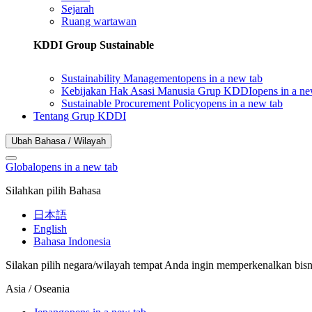
Sejarah
Ruang wartawan
KDDI Group Sustainable
Sustainability Management
opens in a new tab
Kebijakan Hak Asasi Manusia Grup KDDI
opens in a ne
Sustainable Procurement Policy
opens in a new tab
Tentang Grup KDDI
Ubah Bahasa / Wilayah
Global
opens in a new tab
Silahkan pilih Bahasa
日本語
English
Bahasa Indonesia
Silakan pilih negara/wilayah tempat Anda ingin memperkenalkan bisn
Asia / Oseania