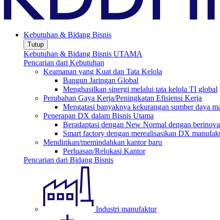
Kebutuhan & Bidang Bisnis
Tutup
Kebutuhan & Bidang Bisnis UTAMA
Pencarian dari Kebutuhan
Keamanan yang Kuat dan Tata Kelola
Bangun Jaringan Global
Menghasilkan sinergi melalui tata kelola TI global
Perubahan Gaya Kerja/Peningkatan Efisiensi Kerja
Mengatasi banyaknya kekurangan sumber daya man
Penerapan DX dalam Bisnis Utama
Beradaptasi dengan New Normal dengan berinovas
Smart factory dengan merealisasikan DX manufak
Mendirikan/memindahkan kantor baru
Perluasan/Relokasi Kantor
Pencarian dari Bidang Bisnis
Industri manufaktur