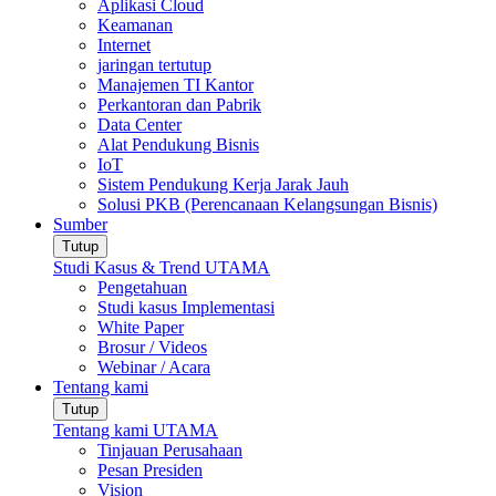
Aplikasi Cloud
Keamanan
Internet
jaringan tertutup
Manajemen TI Kantor
Perkantoran dan Pabrik
Data Center
Alat Pendukung Bisnis
IoT
Sistem Pendukung Kerja Jarak Jauh
Solusi PKB (Perencanaan Kelangsungan Bisnis)
Sumber
Tutup
Studi Kasus & Trend UTAMA
Pengetahuan
Studi kasus Implementasi
White Paper
Brosur / Videos
Webinar / Acara
Tentang kami
Tutup
Tentang kami UTAMA
Tinjauan Perusahaan
Pesan Presiden
Vision