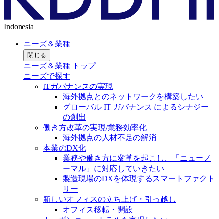
Indonesia
ニーズ＆業種
閉じる
ニーズ＆業種 トップ
ニーズで探す
ITガバナンスの実現
海外拠点とのネットワークを構築したい
グローバル IT ガバナンス によるシナジー
の創出
働き方改革の実現/業務効率化
海外拠点の人材不足の解消
本業のDX化
業務や働き方に変革を起こし、「ニューノ
ーマル」に対応していきたい
製造現場のDXを体現するスマートファクト
リー
新しいオフィスの立ち上げ・引っ越し
オフィス移転・開設