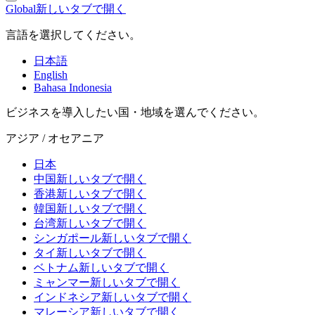
Global
新しいタブで開く
言語を選択してください。
日本語
English
Bahasa Indonesia
ビジネスを導入したい国・地域を選んでください。
アジア / オセアニア
日本
中国
新しいタブで開く
香港
新しいタブで開く
韓国
新しいタブで開く
台湾
新しいタブで開く
シンガポール
新しいタブで開く
タイ
新しいタブで開く
ベトナム
新しいタブで開く
ミャンマー
新しいタブで開く
インドネシア
新しいタブで開く
マレーシア
新しいタブで開く