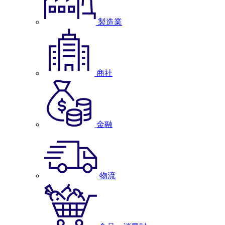
製造業
商社
金融
物流