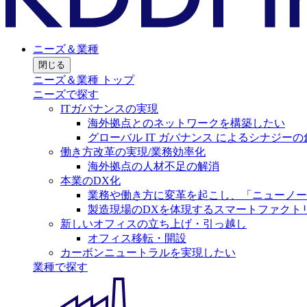
ニーズ＆業種
閉じる
ニーズ＆業種 トップ
ニーズで探す
ITガバナンスの実現
海外拠点とのネットワークを構築したい
グローバル IT ガバナンス によるシナジーの
働き方改革の実現/業務効率化
海外拠点の人材不足の解消
本業のDX化
業務や働き方に変革を起こし、「ニューノー
製造現場のDXを体現するスマートファクト
新しいオフィスの立ち上げ・引っ越し
オフィス移転・開設
カーボンニュートラルを実現したい
業種で探す