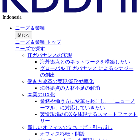
Indonesia
ニーズ＆業種
閉じる
ニーズ＆業種 トップ
ニーズで探す
ITガバナンスの実現
海外拠点とのネットワークを構築したい
グローバル IT ガバナンス によるシナジー
の創出
働き方改革の実現/業務効率化
海外拠点の人材不足の解消
本業のDX化
業務や働き方に変革を起こし、「ニューノ
ーマル」に対応していきたい
製造現場のDXを体現するスマートファクト
リー
新しいオフィスの立ち上げ・引っ越し
オフィス移転・開設