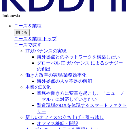
Indonesia
ニーズ＆業種
閉じる
ニーズ＆業種 トップ
ニーズで探す
ITガバナンスの実現
海外拠点とのネットワークを構築したい
グローバル IT ガバナンス によるシナジー
の創出
働き方改革の実現/業務効率化
海外拠点の人材不足の解消
本業のDX化
業務や働き方に変革を起こし、「ニューノ
ーマル」に対応していきたい
製造現場のDXを体現するスマートファクト
リー
新しいオフィスの立ち上げ・引っ越し
オフィス移転・開設