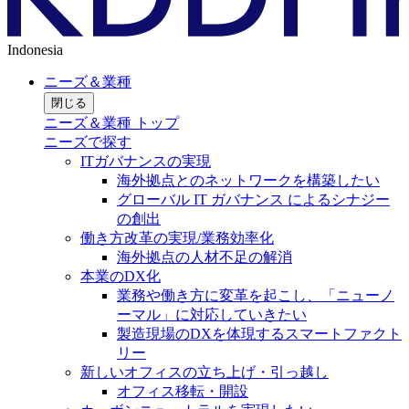
Indonesia
ニーズ＆業種
閉じる
ニーズ＆業種 トップ
ニーズで探す
ITガバナンスの実現
海外拠点とのネットワークを構築したい
グローバル IT ガバナンス によるシナジー
の創出
働き方改革の実現/業務効率化
海外拠点の人材不足の解消
本業のDX化
業務や働き方に変革を起こし、「ニューノ
ーマル」に対応していきたい
製造現場のDXを体現するスマートファクト
リー
新しいオフィスの立ち上げ・引っ越し
オフィス移転・開設