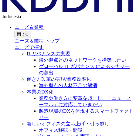
Indonesia
ニーズ＆業種
閉じる
ニーズ＆業種 トップ
ニーズで探す
ITガバナンスの実現
海外拠点とのネットワークを構築したい
グローバル IT ガバナンス によるシナジー
の創出
働き方改革の実現/業務効率化
海外拠点の人材不足の解消
本業のDX化
業務や働き方に変革を起こし、「ニューノ
ーマル」に対応していきたい
製造現場のDXを体現するスマートファクト
リー
新しいオフィスの立ち上げ・引っ越し
オフィス移転・開設