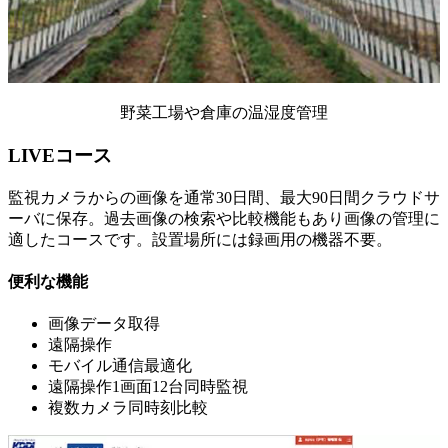
野菜工場や倉庫の温湿度管理
LIVEコース
監視カメラからの画像を通常30日間、最大90日間クラウドサ
ーバに保存。過去画像の検索や比較機能もあり画像の管理に
適したコースです。設置場所には録画用の機器不要。
便利な機能
画像データ取得
遠隔操作
モバイル通信最適化
遠隔操作1画面12台同時監視
複数カメラ同時刻比較