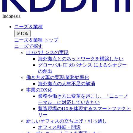
Indonesia
ニーズ＆業種
閉じる
ニーズ＆業種 トップ
ニーズで探す
ITガバナンスの実現
海外拠点とのネットワークを構築したい
グローバル IT ガバナンス によるシナジー
の創出
働き方改革の実現/業務効率化
海外拠点の人材不足の解消
本業のDX化
業務や働き方に変革を起こし、「ニューノ
ーマル」に対応していきたい
製造現場のDXを体現するスマートファクト
リー
新しいオフィスの立ち上げ・引っ越し
オフィス移転・開設