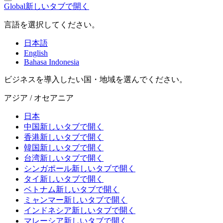
Global
新しいタブで開く
言語を選択してください。
日本語
English
Bahasa Indonesia
ビジネスを導入したい国・地域を選んでください。
アジア / オセアニア
日本
中国
新しいタブで開く
香港
新しいタブで開く
韓国
新しいタブで開く
台湾
新しいタブで開く
シンガポール
新しいタブで開く
タイ
新しいタブで開く
ベトナム
新しいタブで開く
ミャンマー
新しいタブで開く
インドネシア
新しいタブで開く
マレーシア
新しいタブで開く