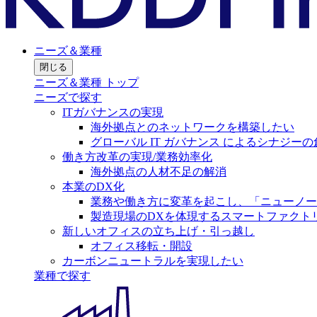
ニーズ＆業種
閉じる
ニーズ＆業種 トップ
ニーズで探す
ITガバナンスの実現
海外拠点とのネットワークを構築したい
グローバル IT ガバナンス によるシナジーの
働き方改革の実現/業務効率化
海外拠点の人材不足の解消
本業のDX化
業務や働き方に変革を起こし、「ニューノー
製造現場のDXを体現するスマートファクト
新しいオフィスの立ち上げ・引っ越し
オフィス移転・開設
カーボンニュートラルを実現したい
業種で探す