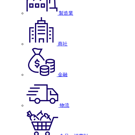
製造業
商社
金融
物流