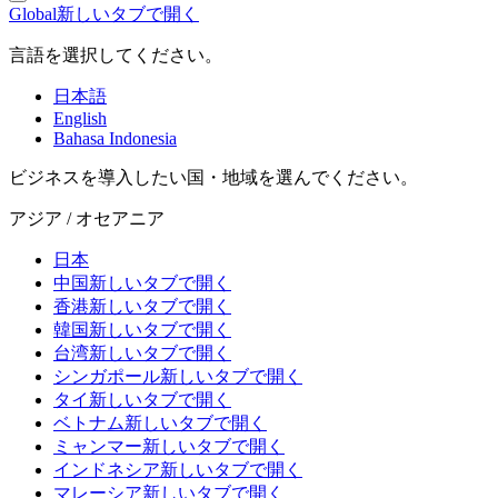
Global
新しいタブで開く
言語を選択してください。
日本語
English
Bahasa Indonesia
ビジネスを導入したい国・地域を選んでください。
アジア / オセアニア
日本
中国
新しいタブで開く
香港
新しいタブで開く
韓国
新しいタブで開く
台湾
新しいタブで開く
シンガポール
新しいタブで開く
タイ
新しいタブで開く
ベトナム
新しいタブで開く
ミャンマー
新しいタブで開く
インドネシア
新しいタブで開く
マレーシア
新しいタブで開く