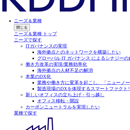
ニーズ＆業種
閉じる
ニーズ＆業種 トップ
ニーズで探す
ITガバナンスの実現
海外拠点とのネットワークを構築したい
グローバル IT ガバナンス によるシナジーの
働き方改革の実現/業務効率化
海外拠点の人材不足の解消
本業のDX化
業務や働き方に変革を起こし、「ニューノー
製造現場のDXを体現するスマートファクト
新しいオフィスの立ち上げ・引っ越し
オフィス移転・開設
カーボンニュートラルを実現したい
業種で探す