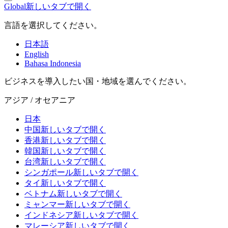
Global
新しいタブで開く
言語を選択してください。
日本語
English
Bahasa Indonesia
ビジネスを導入したい国・地域を選んでください。
アジア / オセアニア
日本
中国
新しいタブで開く
香港
新しいタブで開く
韓国
新しいタブで開く
台湾
新しいタブで開く
シンガポール
新しいタブで開く
タイ
新しいタブで開く
ベトナム
新しいタブで開く
ミャンマー
新しいタブで開く
インドネシア
新しいタブで開く
マレーシア
新しいタブで開く