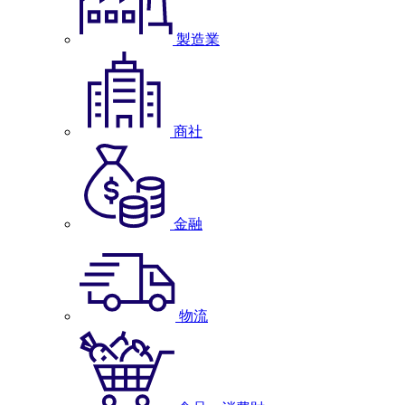
製造業
商社
金融
物流