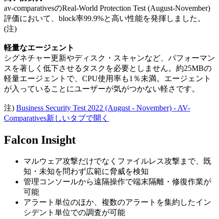
av-comparativesのReal-World Protection Test (August-November)
評価において、block率99.9%と高い性能を発揮しました。
(注)
軽量なエージェント
シグネチャー更新やディスク・スキャンなど、パフォーマン
スを著しく低下させるタスクを必要としません。約25MBの
軽量エージェントで、CPU使用率も1％未満。エージェント
が入っていることにユーザーが気がつかない軽さです。
注)
Business Security Test 2022 (August - November) - AV-
Comparatives
新しいタブで開く
Falcon Insight
マルウェア攻撃だけでなくファイルレス攻撃まで、既
知・未知を問わず広範に脅威を検知
管理コンソールから遠隔操作で端末隔離・修復作業が
可能
アラート単位のほか、複数のアラートを集約したイン
シデント単位での調査が可能