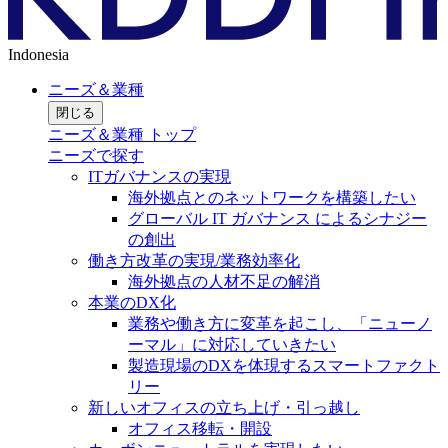
Indonesia
ニーズ＆業種
閉じる
ニーズ＆業種 トップ
ニーズで探す
ITガバナンスの実現
海外拠点とのネットワークを構築したい
グローバル IT ガバナンス によるシナジー
の創出
働き方改革の実現/業務効率化
海外拠点の人材不足の解消
本業のDX化
業務や働き方に変革を起こし、「ニューノ
ーマル」に対応していきたい
製造現場のDXを体現するスマートファクト
リー
新しいオフィスの立ち上げ・引っ越し
オフィス移転・開設