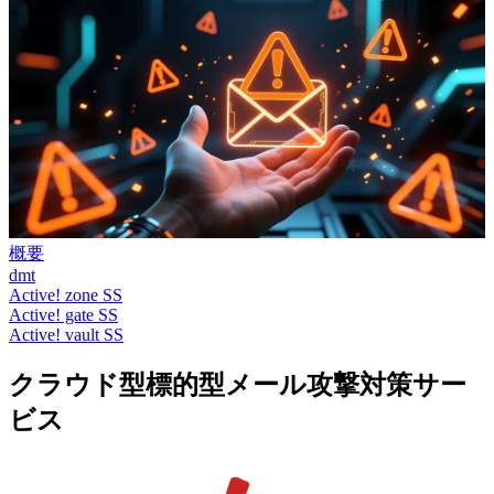
概要
dmt
Active! zone SS
Active! gate SS
Active! vault SS
クラウド型標的型メール攻撃対策サー
ビス