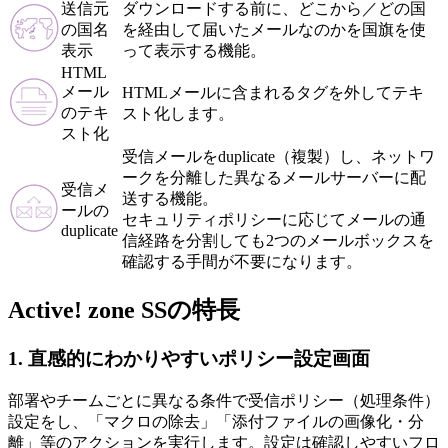
送信元
ダウンロードする前に、どこから／どの国
の国名
を経由して届いたメールなのかを国旗を使
表示
って表示する機能。
HTML
メール
HTMLメールに含まれるタグを外してテキ
のテキ
スト化します。
スト化
受信メールをduplicate（複製）し、ネットワ
ークを分離した異なるメールサーバーに配
受信メ
送する機能。
ールの
セキュリティポリシーに応じてメールの通
duplicate
信経路を分割しても2つのメールボックスを
確認する手間が不要になります。
Active! zone SSの特長
1. 直感的にわかりやすいポリシー設定画面
部署やチームごとに異なる条件で受信ポリシー（処理条件）
設定をし、「マクロの除去」「添付ファイルの画像化・分
離」等のアクションを実行します。設定は確認しやすいフロ