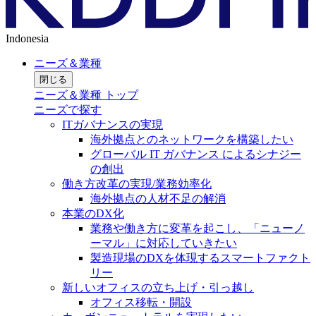
Indonesia
ニーズ＆業種
閉じる
ニーズ＆業種 トップ
ニーズで探す
ITガバナンスの実現
海外拠点とのネットワークを構築したい
グローバル IT ガバナンス によるシナジー
の創出
働き方改革の実現/業務効率化
海外拠点の人材不足の解消
本業のDX化
業務や働き方に変革を起こし、「ニューノ
ーマル」に対応していきたい
製造現場のDXを体現するスマートファクト
リー
新しいオフィスの立ち上げ・引っ越し
オフィス移転・開設