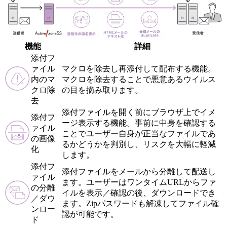
機能
詳細
添付フ
ァイル
マクロを除去し再添付して配布する機能。
内のマ
マクロを除去することで悪意あるウイルス
クロ除
の目を摘み取ります。
去
添付ファイルを開く前にブラウザ上でイメ
添付フ
ージ表示する機能。事前に中身を確認する
ァイル
ことでユーザー自身が正当なファイルであ
の画像
るかどうかを判別し、リスクを大幅に軽減
化
します。
添付フ
添付ファイルをメールから分離して配送し
ァイル
ます。ユーザーはワンタイムURLからファ
の分離
イルを表示／確認の後、ダウンロードでき
／ダウ
ます。Zipパスワードも解凍してファイル確
ンロー
認が可能です。
ド