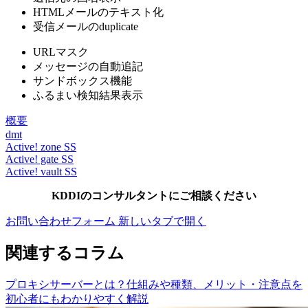
HTMLメールのテキスト化
受信メールのduplicate
URLマスク
メッセージの自動追記
サンドボックス機能
ふるまい検知結果表示
概要
dmt
Active! zone SS
Active! gate SS
Active! vault SS
KDDIのコンサルタントにご相談ください
お問い合わせフォーム
新しいタブで開く
関連するコラム
プロキシサーバーとは？仕組みや種類、メリット・注意点を
初心者にもわかりやすく解説